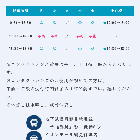
診療時間
月
火
水
木
金
土日祝
9:30〜12:30
◎
◎
／
◎
◎
★
10:00〜13:00
13:00〜15:00
手術
手術
／
手術
手術
／
15:30〜18:30
◎
◎
／
◎
◎
★
14:30〜18:00
※コンタクトレンズ診療は平日、土日祝10時からとなりま
す。
※コンタクトレンズのご使用が初めての方は、
午前・午後の受付時間終了の１時間前までにお越しくださ
い。
※休診日は水曜日、施設休館日
地下鉄長堀鶴見緑地線
「今福鶴見」駅 徒歩8分
イオンモール鶴見緑地内