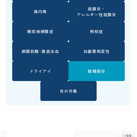
結膜炎・
緑内障
アレルギー性結膜炎
糖尿病網膜症
飛蚊症
網膜剥離･眼底出血
加齢黄斑変性
ドライアイ
眼精疲労
目の外傷