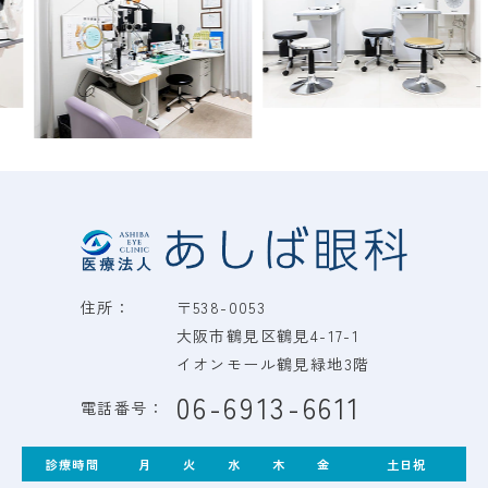
住所：
〒538-0053
大阪市鶴見区鶴見4-17-1
イオンモール鶴見緑地3階
06-6913-6611
電話番号：
診療時間
月
火
水
木
金
土日祝