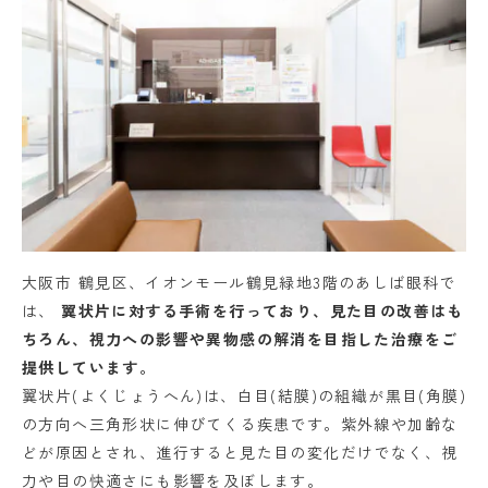
大阪市 鶴見区、イオンモール鶴見緑地3階のあしば眼科で
は、
翼状片に対する手術を行っており、見た目の改善はも
ちろん、視力への影響や異物感の解消を目指した治療をご
提供しています。
翼状片(よくじょうへん)は、白目(結膜)の組織が黒目(角膜)
の方向へ三角形状に伸びてくる疾患です。紫外線や加齢な
どが原因とされ、進行すると見た目の変化だけでなく、視
力や目の快適さにも影響を及ぼします。