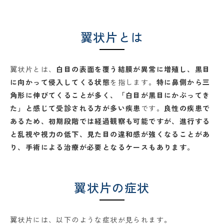
翼状片とは
翼状片とは、
白目の表面を覆う結膜が異常に増殖し、黒目
に向かって侵入してくる状態
を指します。
特に鼻側から三
角形に伸びてくることが多く、「白目が黒目にかぶってき
た」と感じて受診される方が多い疾患
です。
良性の疾患で
あるため、初期段階では経過観察も可能ですが、進行する
と乱視や視力の低下、見た目の違和感が強くなることがあ
り、手術による治療が必要となるケースもあります。
翼状片の症状
翼状片には、以下のような症状が見られます。