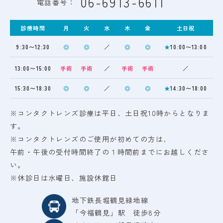
06-6913-6611
電話番号：
診療時間
月
火
水
木
金
土日祝
9:30〜12:30
◎
◎
／
◎
◎
★
10:00〜13:00
13:00〜15:00
手術
手術
／
手術
手術
／
15:30〜18:30
◎
◎
／
◎
◎
★
14:30〜18:00
※コンタクトレンズ診療は平日、土日祝10時からとなりま
す。
※コンタクトレンズのご使用が初めての方は、
午前・午後の受付時間終了の１時間前までにお越しくださ
い。
※休診日は水曜日、施設休館日
地下鉄長堀鶴見緑地線
「今福鶴見」駅 徒歩8分